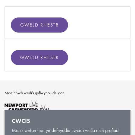
GWELD RHESTR
GWELD RHESTR
Mae’r hwb wedi’i gyflwyno i chi gan
CWCIS
Mae'r wefan hon yn defnyddio cwcis i wella eich profiad