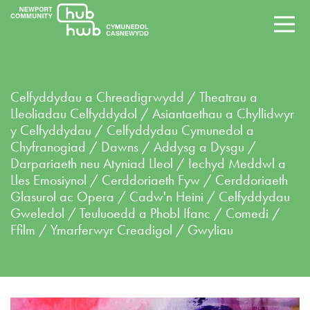
Celfyddydau a Chreadigrwydd / Theatrau a
Lleoliadau Celfyddydol / Asiantaethau a Chyllidwyr
y Celfyddydau / Celfyddydau Cymunedol a
Chyfranogiad / Dawns / Addysg a Dysgu /
Darpariaeth neu Atyniad Lleol / Iechyd Meddwl a
Lles Emosiynol / Cerddoriaeth Fyw / Cerddoriaeth
Glasurol ac Opera / Cadw'n Heini / Celfyddydau
Gweledol / Teuluoedd a Phobl Ifanc / Comedi /
Ffilm / Ymarferwyr Creadigol / Gwyliau